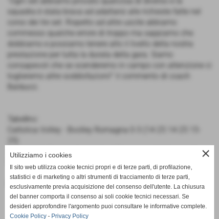
“Ogni set abbiamo provato qualcosa di diverso e la
squadra è stata brava ad adattarsi alle richieste fatte nel
corso dei tre set. Rispetto ad altre uscite abbiamo
commesso qualche errore di troppo ma sappiamo che
dobbiamo e possiamo tenere alto il livello della nostra
prestazione per tutta la durata della gara. Siamo
consapevoli che se scenderemo in campo con attenzione ci
toglieremo altre soddisfazioni!” il commento di coach
Balducci.
Tabellino:
Cattolica Volley - Bvolley Romagna 0-3 (14-25 14-25 15-
25)
Andreani 6, Fabrizioli, Leardini 17, Lodovici 2, Mangia 2,
close
Utilizziamo i cookies
Renzi a, Sparaventi 11, Tonelli 1, Ugoccioni 9, Zangheri ind.
Il sito web utilizza cookie tecnici propri e di terze parti, di profilazione,
statistici e di marketing o altri strumenti di tracciamento di terze parti,
Ufficio Stampa Bvolley Romagna
esclusivamente previa acquisizione del consenso dell'utente. La chiusura
del banner comporta il consenso ai soli cookie tecnici necessari. Se
desideri approfondire l'argomento puoi consultare le informative complete.
Cookie Policy
-
Privacy Policy