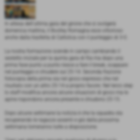
In attesa dell’ultima gara del girone che si svolgerà
domenica mattina, il Bvolley Romagna esce vittorioso
anche dalla trasferta di Cattolica con il punteggio di 3-0.
La nostra formazione scende in campo cambiando il
sestetto iniziale per la quinta gara di fila ma dopo una
prima fase punto a punto riesce a fare il break, scappare
nel punteggio e chiudere sul 25-14. Seconda frazione
fotocopia della prima sia nel gioco espresso che nel
risultato con un altro 25-14 a proprio favore. Nel terzo step
lo staff modifica ancora alcune situazioni di gioco ma le
apine rispondono ancora presente e chiudono 25-15.
Dopo alcune settimane la notizia è che la squadra sta
recuperando le ragazze assenti e già dalla prossima
settimana torneranno tutte a disposizione.