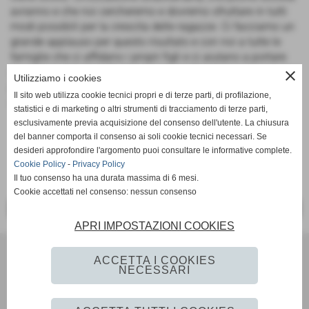
avranno e che noi cercheremo e dovremo sfruttare in tutti
modi possibili per la crescita delle ragazze. Ci facciamo un
grande applauso per questo risultato e con noi a tutte le
famiglie che ci affidano i propri figli e ci aiutano a portare
avanti i nostri progetti. Ancora una volta siamo
close
Utilizziamo i cookies
protagonisti nel territorio della Provincia di Rimini e della
Il sito web utilizza cookie tecnici propri e di terze parti, di profilazione,
città di Bellaria Igea Marina”.
statistici e di marketing o altri strumenti di tracciamento di terze parti,
esclusivamente previa acquisizione del consenso dell'utente. La chiusura
del banner comporta il consenso ai soli cookie tecnici necessari. Se
desideri approfondire l'argomento puoi consultare le informative complete.
Cookie Policy
-
Privacy Policy
Il tuo consenso ha una durata massima di 6 mesi.
Cookie accettati nel consenso: nessun consenso
<< PRECEDENTE
SUCCESSIVO >>
APRI IMPOSTAZIONI COOKIES
BVOLLEY ROMAGNA
ACCETTA I COOKIES
via Monte Rosa 60 - Riccione (RN)
NECESSARI
P.I. 02712710405
Tel. 3481529677 - bvolley2007@gmail.com