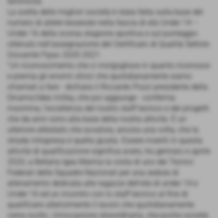
femminile.
La scelta delle migliori società è stata fatta sulla base del
numero di atlete tesserate nella fascia di età Under 14 –
Under 16 della scorsa stagione sportiva e sul punteggio
ottenuto nell’assegnazione del Certificato di Qualità Settore
Giovanile Fipav 2020-2021.
”Un riconoscimento che ci inorgoglisce in quanto riconosce
e premia gli enormi sforzi che quotidianamente siamo
chiamati a fare - dichiara il Riccardo Pozzi presidente della
Dinamo/Idea Volley, che poi aggiunge - conferma
insomma, l’eccellenza del nostro staff tecnico e dei progetti
che da anni sono alla base della nostra attività. È un
ulteriore attestato che avvalora, ancora una volta, che la
strada intrapresa è quella giusta. Essere inseriti in questa
attività di qualificazione significa avere, tra gennaio e aprile
2020, a Bellaria Igea Marina la visita di uno dei Tecnici
Federali delle Squadre Nazionali per una seduta di
allenamento dedicata alle ragazze dell’età di under 14 e
Under 16 ed un incontro con lo staff tecnico al fine di
qualificare ulteriormente il lavoro che quotidianamente
viene svolto. Un’occasione straordinaria, che poche società