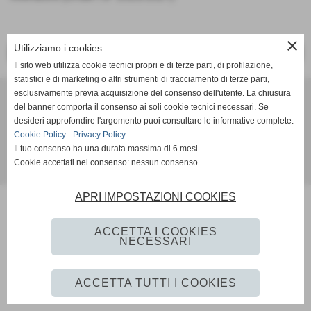
close
Utilizziamo i cookies
<< PRECEDENTE
SUCCESSIVO >>
Il sito web utilizza cookie tecnici propri e di terze parti, di profilazione,
statistici e di marketing o altri strumenti di tracciamento di terze parti,
BVOLLEY ROMAGNA
esclusivamente previa acquisizione del consenso dell'utente. La chiusura
via Monte Rosa 60 - Riccione (RN)
del banner comporta il consenso ai soli cookie tecnici necessari. Se
desideri approfondire l'argomento puoi consultare le informative complete.
P.I. 02712710405
Cookie Policy
-
Privacy Policy
Tel. 3481529677 - bvolley2007@gmail.com
Il tuo consenso ha una durata massima di 6 mesi.
Cookie accettati nel consenso: nessun consenso
Realizzazione siti web www.sitoper.it
APRI IMPOSTAZIONI COOKIES
ACCETTA I COOKIES
NECESSARI
ACCETTA TUTTI I COOKIES