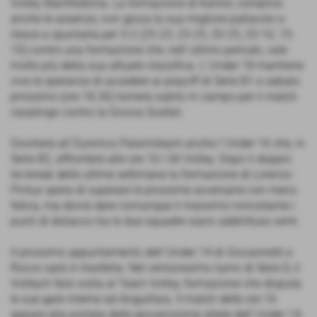
Volley Manfredonia. La formazione di Kantor, complice
anche le assenze, non gioca la sua migliore pallavolo e
riesce a spuntarla per 3-2 (25-23, 23-25, 20-25, 25-10, 15-
10) contro una formazione che, nell´ultimo periodo, vale
molto più della sua attuale classifica. L´Under 18 mantiene
vive le speranze di accedere ai playoff di Serie B1 e sabato
prossimo (ore 18.30) tornerà subito in campo per il match
casalingo contro la Givova Scafati.
Giocherà all´Euronics PalaVolleyrò anche l´Under 16 che, in
Serie B2, affronterà alle ore 16 l´All Volley. Dopo il doppio
tie-break delle ultime settimane la formazione di Lorenzo
Pintus spera di superare le prossime avversarie con meno
fatica, ma dovrà dare comunque il massimo nonostante i
punti di distacco tra le due squadre siano addirittura venti.
Il prossimo appuntamento dell´Under 14 di Giovannetti e
Rocco sarà in trasferta. Nel ventunesimo turno di Serie D, il
Volleyrò farà visita al Team Volley, formazione che disputa
le sue gare interne ad Anguillara. Il match delle ore 16
appare alla portata delle giovanissime atlete dell´Under 14,