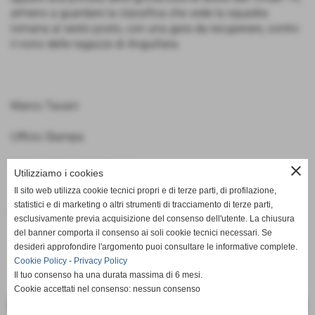
almeno a guardare la classifica che vede la squadra
romana al sesto posto, con una gara da recuperare, contro
il nono delle ragazze di Anguillara.
Marco Tavani
Ufficio Stampa
Volleyrò Casal de´ Pazzi
close
Utilizziamo i cookies
Il sito web utilizza cookie tecnici propri e di terze parti, di profilazione,
statistici e di marketing o altri strumenti di tracciamento di terze parti,
Fonte:
www.volleyrocasaldepazzi.it
esclusivamente previa acquisizione del consenso dell'utente. La chiusura
del banner comporta il consenso ai soli cookie tecnici necessari. Se
desideri approfondire l'argomento puoi consultare le informative complete.
Cookie Policy
-
Privacy Policy
Il tuo consenso ha una durata massima di 6 mesi.
Cookie accettati nel consenso: nessun consenso
<< PRECEDENTE
SUCCESSIVO >>