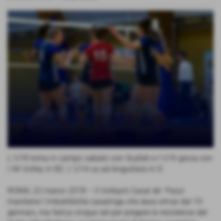
L´U18 torna in campo sabato con Scafati e l´U16 gioca con
l´All Volley in B2. L´U14 va ad Anguillara in D
ROMA, 22 marzo 2018 – Il Volleyrò Casal de´ Pazzi
mantiene l´imbattibilità casalinga che dura ormai dal 10
gennaio, ma fatica cinque set per piegare le resistenze del