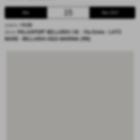
15
Mer
Mar 2017
orario:
19:00
dove:
PALASPORT BELLARIA I.M. - Via Ennio - LATO
MARE - BELLARIA-IGEA MARINA (RN)