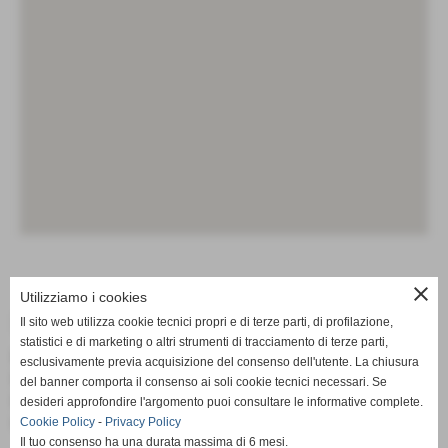
close
Utilizziamo i cookies
DATI GEOGRAFICI
Il sito web utilizza cookie tecnici propri e di terze parti, di profilazione,
statistici e di marketing o altri strumenti di tracciamento di terze parti,
Nazione:
Italia
esclusivamente previa acquisizione del consenso dell'utente. La chiusura
Regione:
Emilia-Romagna
del banner comporta il consenso ai soli cookie tecnici necessari. Se
Provincia:
Rimini
desideri approfondire l'argomento puoi consultare le informative complete.
Comune:
Bellaria-Igea Marina
Cookie Policy
-
Privacy Policy
Il tuo consenso ha una durata massima di 6 mesi.