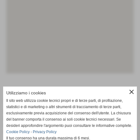
close
Utilizziamo i cookies
DATI GEOGRAFICI
Il sito web utilizza cookie tecnici propri e di terze parti, di profilazione,
statistici e di marketing o altri strumenti di tracciamento di terze parti,
Nazione:
Italia
esclusivamente previa acquisizione del consenso dell'utente. La chiusura
Regione:
Emilia-Romagna
del banner comporta il consenso ai soli cookie tecnici necessari. Se
Provincia:
Rimini
desideri approfondire l'argomento puoi consultare le informative complete.
Comune:
Coriano
Cookie Policy
-
Privacy Policy
Il tuo consenso ha una durata massima di 6 mesi.