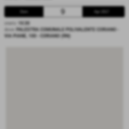
9
Dom
Apr 2017
orario:
10:30
dove:
PALESTRA COMUNALE POLIVALENTE CORIANO -
VIA PIANE, 100 - CORIANO (RN)