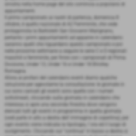
sinistra nella home page del sito comincia a popolarsi di
appuntamenti.
Il primo campionato ai nastri di partenza, domenica 8
ottobre, è quello nazionale di A2 Femminile, che vede
protagonista la Battistelli San Giovanni Marignano,
pertanto i primi appuntamenti ad apparire in calendario
saranno quelli che riguardano questo campionato e poi
nelle prossime settimane a seguire le serie C e D regionali
maschili e femminile, per finire con i campionati di Prima
Divisione, Under 13, Under 16 e Under 18 BVolley
Romagna.
Allora ai profani del calendario eventi diamo qualche
istruzione per agevolarne la consultazione: le giornate in
cui sono caricati gli eventi sono quelle con i numeri
sottolineati, cliccando sulla giornata in calendario che
interessa si apre una seconda finestra dove vengono
elencati tutti gli eventi in programma in quella giornata
(vedi parte in alto a destra dell´immagine di copertina); per
ogni evento viene indicata la tipologia, l´ora ed il luogo di
svolgimento. Cliccando sul "continua" in basso a destra si