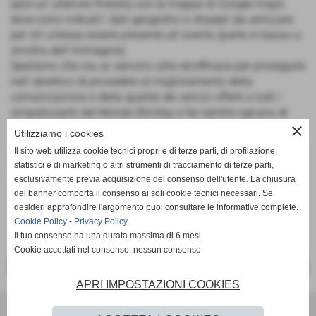
apre un´ulteriore finestra con la mappa di Google maps
dove sono indicati i dati geografici e stradali da utilizzare
per chi volesse essere presente all´evento (parte in basso a
sinistra dell´immagine).
Speriamo che sia un servizio utile ed efficace per proseguire
nell´obiettivo di procedere al miglioramento della
comunicazione e della qualità dei servizi offerti a tutti i
simpatizzanti del Mondo BVolley e far sentire ognuno di
loro sempre più parte del gruppo.
close
Utilizziamo i cookies
Buona consultazione a tutti!
Il sito web utilizza cookie tecnici propri e di terze parti, di profilazione,
statistici e di marketing o altri strumenti di tracciamento di terze parti,
Ufficio Stampa BVOLLEY ROMAGNA
esclusivamente previa acquisizione del consenso dell'utente. La chiusura
del banner comporta il consenso ai soli cookie tecnici necessari. Se
desideri approfondire l'argomento puoi consultare le informative complete.
Cookie Policy
-
Privacy Policy
Il tuo consenso ha una durata massima di 6 mesi.
Cookie accettati nel consenso: nessun consenso
<< PRECEDENTE
SUCCESSIVO >>
APRI IMPOSTAZIONI COOKIES
BVOLLEY ROMAGNA