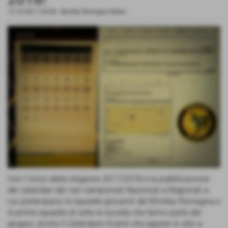
12-10-2017 04:00
-
Bvolley Romagna News
Con l´inizio della stagione 2017/2018 e la pubblicazione
dei calendari dei vari campionati Nazionali e Regionali a
cui partecipano le squadre giovanili del BVolley Romagna e
le prime squadre di tutte le società che fanno parte del
gruppo, anche il Calendario Eventi che appare in alto a