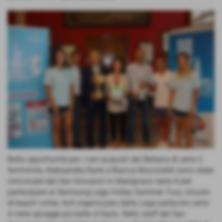
Bella opportunità per i neo acquisti del Bellaria di serie C
femminile, Aleksandra Rynk e Bianca Boccioletti sono state
convocate dal San Giovanni in Marignano serie A per
partecipare al Samsung Lega Volley Summer Tour, circuito
di beach volley 4x4 organizzato dalla Lega pallavolo serie
A nelle spiagge più belle d´Italia. Nello staff del San