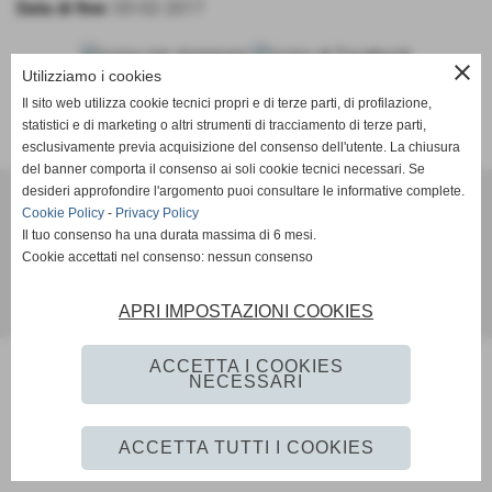
Data di fine:
05-02-2017
close
Utilizziamo i cookies
Il sito web utilizza cookie tecnici propri e di terze parti, di profilazione,
CALENDARIO E RISULTATI
-
CLASSIFICA
statistici e di marketing o altri strumenti di tracciamento di terze parti,
esclusivamente previa acquisizione del consenso dell'utente. La chiusura
del banner comporta il consenso ai soli cookie tecnici necessari. Se
BVOLLEY ROMAGNA
desideri approfondire l'argomento puoi consultare le informative complete.
Cookie Policy
-
Privacy Policy
via Monte Rosa 60 - Riccione (RN)
Il tuo consenso ha una durata massima di 6 mesi.
P.I. 02712710405
Cookie accettati nel consenso: nessun consenso
Tel. 3481529677 - bvolley2007@gmail.com
APRI IMPOSTAZIONI COOKIES
Realizzazione siti web www.sitoper.it
ACCETTA I COOKIES
NECESSARI
ACCETTA TUTTI I COOKIES