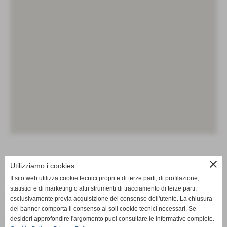
close
Utilizziamo i cookies
DATI GEOGRAFICI
Il sito web utilizza cookie tecnici propri e di terze parti, di profilazione,
statistici e di marketing o altri strumenti di tracciamento di terze parti,
Nazione:
Italia
esclusivamente previa acquisizione del consenso dell'utente. La chiusura
Regione:
Emilia-Romagna
del banner comporta il consenso ai soli cookie tecnici necessari. Se
Provincia:
Rimini
desideri approfondire l'argomento puoi consultare le informative complete.