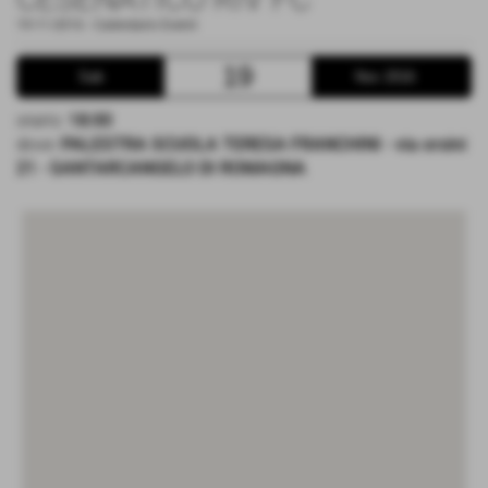
19-11-2016
-
Calendario Eventi
19
Sab
Nov 2016
orario:
18:00
dove:
PALESTRA SCUOLA TERESA FRANCHINI - via orsini
21 - SANTARCANGELO DI ROMAGNA