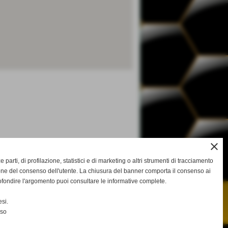
close
ze parti, di profilazione, statistici e di marketing o altri strumenti di tracciamento
ione del consenso dell'utente. La chiusura del banner comporta il consenso ai
successivo >>
ofondire l'argomento puoi consultare le informative complete.
si.
nso