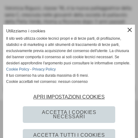
Veronica Bigucci, classe ’96, è la nuova palleggiatrice della
serie C, cresciuta nelle giovanili della società di pallavolo
della Perla Verde, ritorna a Riccione dopo 3 anni passati
“lontani da casa” tra serie D, C e nell’ultima stagione in serie
close
Utilizziamo i cookies
B2.
Il sito web utilizza cookie tecnici propri e di terze parti, di profilazione,
statistici e di marketing o altri strumenti di tracciamento di terze parti,
Bentornata a casa Veronica.
esclusivamente previa acquisizione del consenso dell'utente. La chiusura
del banner comporta il consenso ai soli cookie tecnici necessari. Se
desideri approfondire l'argomento puoi consultare le informative complete.
Cookie Policy
-
Privacy Policy
Il tuo consenso ha una durata massima di 6 mesi.
Cookie accettati nel consenso: nessun consenso
<< PRECEDENTE
SUCCESSIVO >>
APRI IMPOSTAZIONI COOKIES
BVOLLEY ROMAGNA
ACCETTA I COOKIES
via Monte Rosa 60 - Riccione (RN)
NECESSARI
P.I. 02712710405
Tel. 3481529677 - bvolley2007@gmail.com
ACCETTA TUTTI I COOKIES