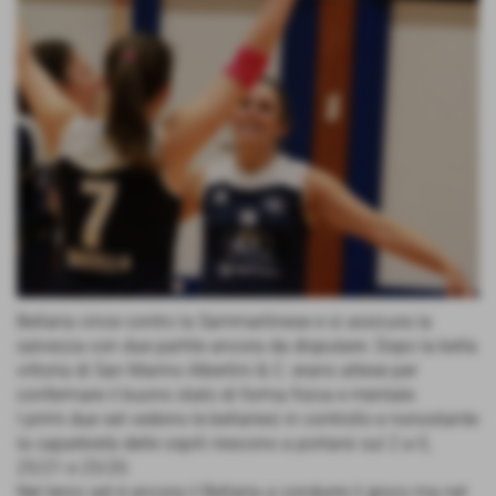
Bellaria vince contro la Sammartinese e si assicura la
salvezza con due partite ancora da disputare. Dopo la bella
vittoria di San Marino Albertini & C. erano attese per
confermare il buono stato di forma fisica e mentale.
I primi due set vedono le bellariesi in controllo e nonostante
la caparbietà delle ospiti riescono a portarsi sul 2 a 0,
25/21 e 25/20.
Nel terzo set è ancora il Bellaria a condurre il gioco ma nel